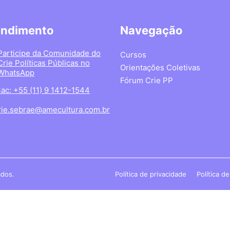
endimento
Navegação
Participe da Comunidade do
Cursos
Crie Políticas Públicas no
Orientações Coletivas
WhatsApp
Fórum Crie PP
ac: +55 (11) 9 1412-1544
rie.sebrae@amecultura.com.br
ados.
Política de privacidade
Política d