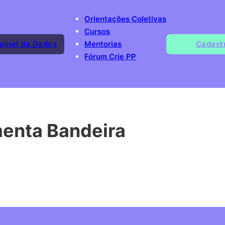
Orientações Coletivas
Cursos
ainel de Dados
Mentorias
Cadast
Fórum Crie PP
menta Bandeira