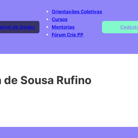
Orientações Coletivas
Cursos
ainel de Dados
Mentorias
Cadast
Fórum Crie PP
 de Sousa Rufino