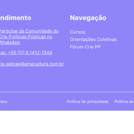
endimento
Navegação
Participe da Comunidade do
Cursos
Crie Políticas Públicas no
Orientações Coletivas
WhatsApp
Fórum Crie PP
ac: +55 (11) 9 1412-1544
rie.sebrae@amecultura.com.br
ados.
Política de privacidade
Política d