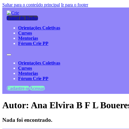
Saltar para o conteúdo principal
Ir para o footer
Painel de Dados
Orientações Coletivas
Cursos
Mentorias
Fórum Crie PP
Orientações Coletivas
Cursos
Mentorias
Fórum Crie PP
Cadastre-se
Acessar
Autor:
Ana Elvira B F L Bouere
Nada foi encontrado.