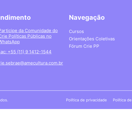
endimento
Navegação
Participe da Comunidade do
Cursos
Crie Políticas Públicas no
Orientações Coletivas
WhatsApp
Fórum Crie PP
ac: +55 (11) 9 1412-1544
rie.sebrae@amecultura.com.br
ados.
Política de privacidade
Política d