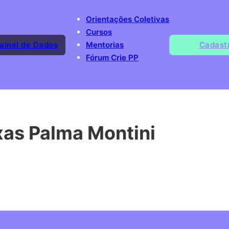
Orientações Coletivas
Cursos
ainel de Dados
Mentorias
Cadast
Fórum Crie PP
xas Palma Montini