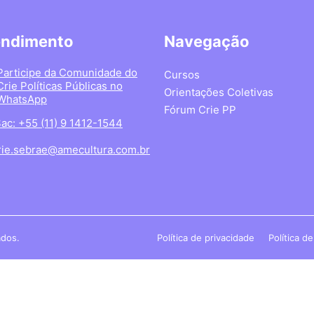
endimento
Navegação
Participe da Comunidade do
Cursos
Crie Políticas Públicas no
Orientações Coletivas
WhatsApp
Fórum Crie PP
ac: +55 (11) 9 1412-1544
rie.sebrae@amecultura.com.br
ados.
Política de privacidade
Política d