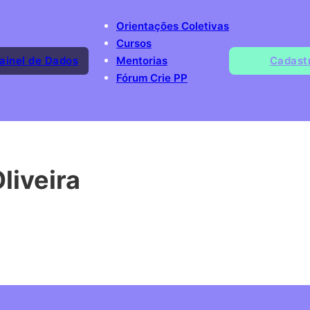
Orientações Coletivas
Cursos
ainel de Dados
Mentorias
Cadast
Fórum Crie PP
liveira