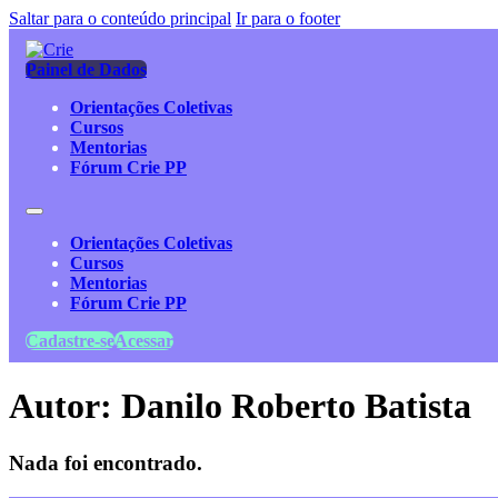
Saltar para o conteúdo principal
Ir para o footer
Painel de Dados
Orientações Coletivas
Cursos
Mentorias
Fórum Crie PP
Orientações Coletivas
Cursos
Mentorias
Fórum Crie PP
Cadastre-se
Acessar
Autor:
Danilo Roberto Batista
Nada foi encontrado.