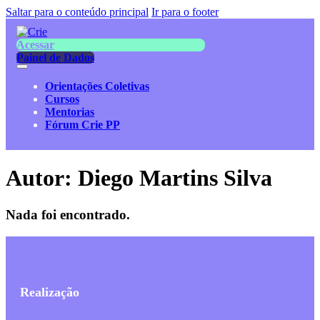
Saltar para o conteúdo principal
Ir para o footer
Acessar
Painel de Dados
Orientações Coletivas
Cursos
Mentorias
Fórum Crie PP
Autor:
Diego Martins Silva
Nada foi encontrado.
Realização