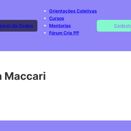
Orientações Coletivas
Cursos
ainel de Dados
Mentorias
Cadast
Fórum Crie PP
a Maccari