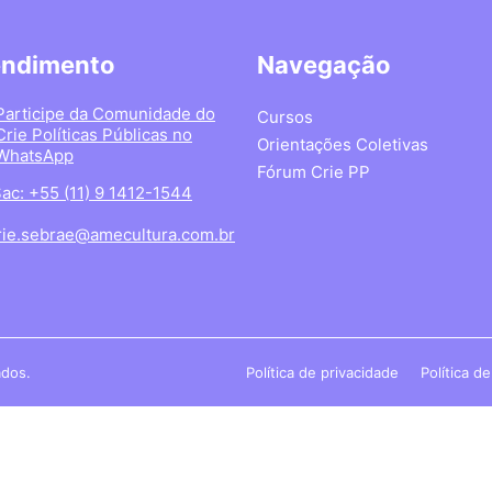
endimento
Navegação
Participe da Comunidade do
Cursos
Crie Políticas Públicas no
Orientações Coletivas
WhatsApp
Fórum Crie PP
ac: +55 (11) 9 1412-1544
rie.sebrae@amecultura.com.br
ados.
Política de privacidade
Política d