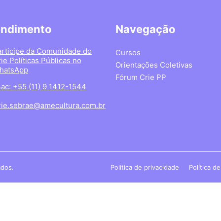
endimento
Navegação
articipe da Comunidade do
Cursos
ie Políticas Públicas no
Orientações Coletivas
hatsApp
Fórum Crie PP
ac: +55 (11) 9 1412-1544
rie.sebrae@amecultura.com.br
ados.
Política de privacidade
Política d