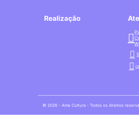
Realização
At
P
Cr
W
S
c
© 2026 - Ame Cultura - Todos os direitos reserv