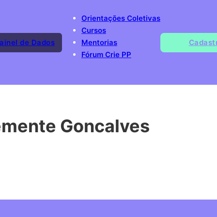
Orientações Coletivas
Cursos
ainel de Dados
Mentorias
Cadast
Fórum Crie PP
lemente Goncalves