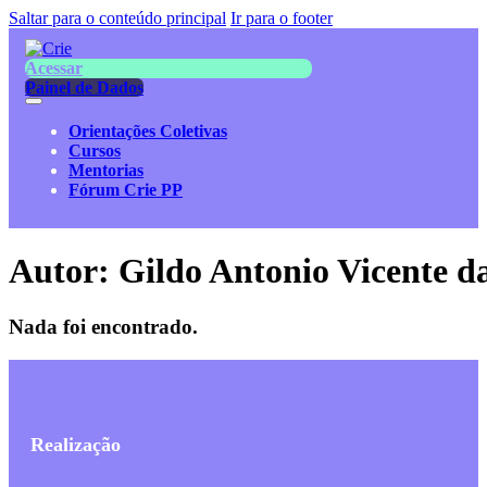
Saltar para o conteúdo principal
Ir para o footer
Acessar
Painel de Dados
Orientações Coletivas
Cursos
Mentorias
Fórum Crie PP
Autor:
Gildo Antonio Vicente da
Nada foi encontrado.
Realização