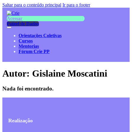
Saltar para o conteúdo principal
Ir para o footer
Acessar
Painel de Dados
Orientações Coletivas
Cursos
Mentorias
Fórum Crie PP
Autor:
Gislaine Moscatini
Nada foi encontrado.
Realização