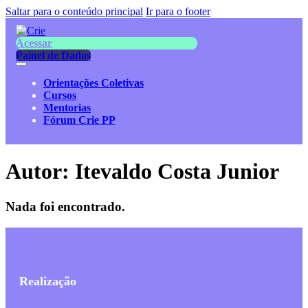
Saltar para o conteúdo principal
Ir para o footer
Acessar
Painel de Dados
Orientações Coletivas
Cursos
Mentorias
Fórum Crie PP
Autor:
Itevaldo Costa Junior
Nada foi encontrado.
Realização