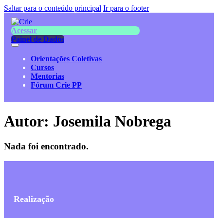
Saltar para o conteúdo principal
Ir para o footer
Acessar
Painel de Dados
Orientações Coletivas
Cursos
Mentorias
Fórum Crie PP
Autor:
Josemila Nobrega
Nada foi encontrado.
Realização