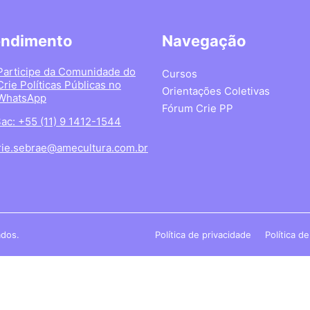
endimento
Navegação
Participe da Comunidade do
Cursos
Crie Políticas Públicas no
Orientações Coletivas
WhatsApp
Fórum Crie PP
ac: +55 (11) 9 1412-1544
rie.sebrae@amecultura.com.br
ados.
Política de privacidade
Política d