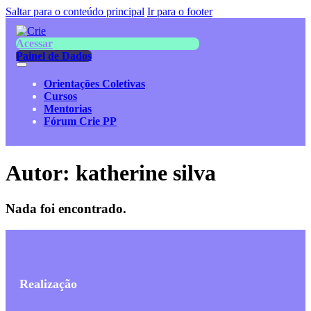
Saltar para o conteúdo principal
Ir para o footer
Acessar
Painel de Dados
Orientações Coletivas
Cursos
Mentorias
Fórum Crie PP
Autor:
katherine silva
Nada foi encontrado.
Realização