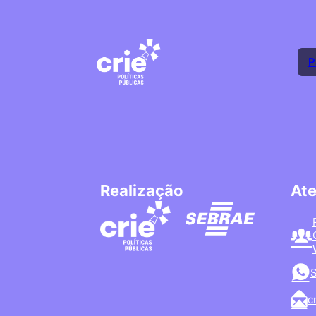
P
Realização
At
S
c