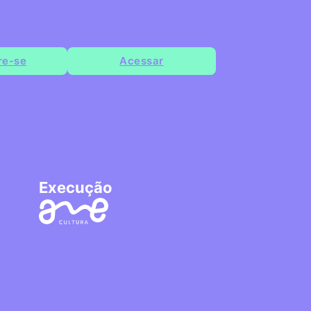
re-se
Acessar
Execução