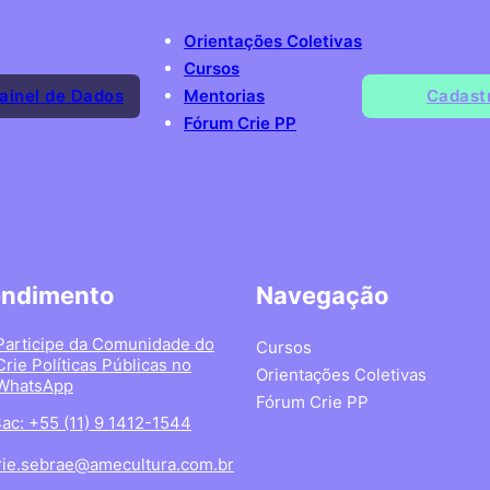
Orientações Coletivas
Cursos
ainel de Dados
Mentorias
Cadast
Fórum Crie PP
endimento
Navegação
Participe da Comunidade do
Cursos
Crie Políticas Públicas no
Orientações Coletivas
WhatsApp
Fórum Crie PP
ac: +55 (11) 9 1412-1544
rie.sebrae@amecultura.com.br