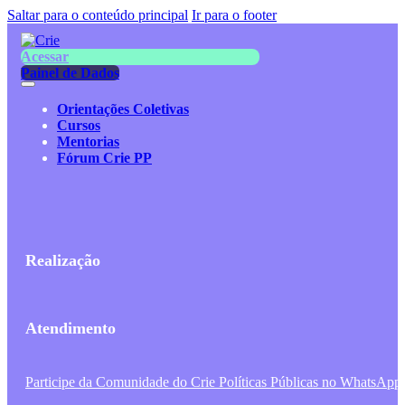
Saltar para o conteúdo principal
Ir para o footer
Acessar
Painel de Dados
Orientações Coletivas
Cursos
Mentorias
Fórum Crie PP
Realização
Atendimento
Participe da Comunidade do Crie Políticas Públicas no WhatsApp