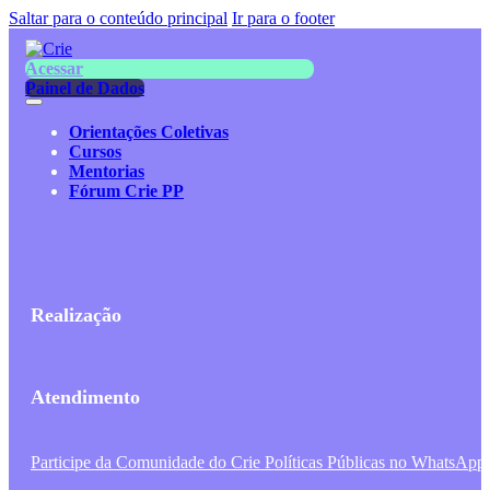
Saltar para o conteúdo principal
Ir para o footer
Acessar
Painel de Dados
Orientações Coletivas
Cursos
Mentorias
Fórum Crie PP
Realização
Atendimento
Participe da Comunidade do Crie Políticas Públicas no WhatsApp