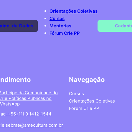
Orientações Coletivas
Cursos
ainel de Dados
Mentorias
Cadast
Fórum Crie PP
endimento
Navegação
Participe da Comunidade do
Cursos
Crie Políticas Públicas no
Orientações Coletivas
WhatsApp
Fórum Crie PP
ac: +55 (11) 9 1412-1544
rie.sebrae@amecultura.com.br