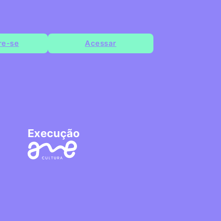
re-se
Acessar
Execução