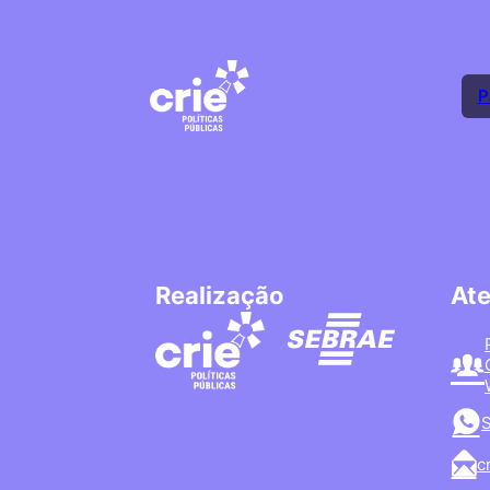
P
Realização
At
S
c