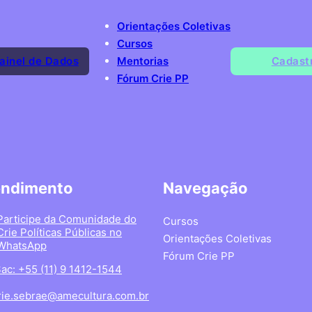
Orientações Coletivas
Cursos
ainel de Dados
Mentorias
Cadast
Fórum Crie PP
endimento
Navegação
Participe da Comunidade do
Cursos
Crie Políticas Públicas no
Orientações Coletivas
WhatsApp
Fórum Crie PP
ac: +55 (11) 9 1412-1544
rie.sebrae@amecultura.com.br