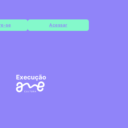
re-se
Acessar
Execução