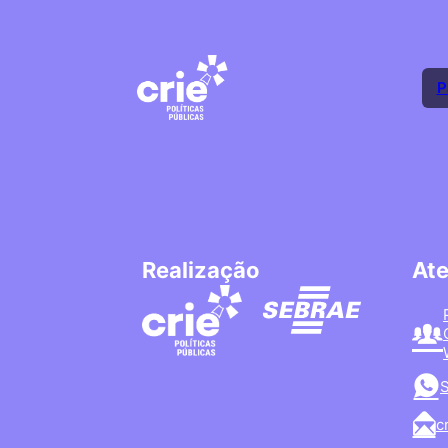
P
Realização
At
S
c