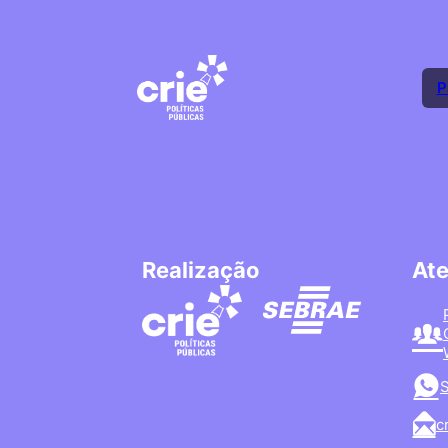
P
Realização
At
S
c