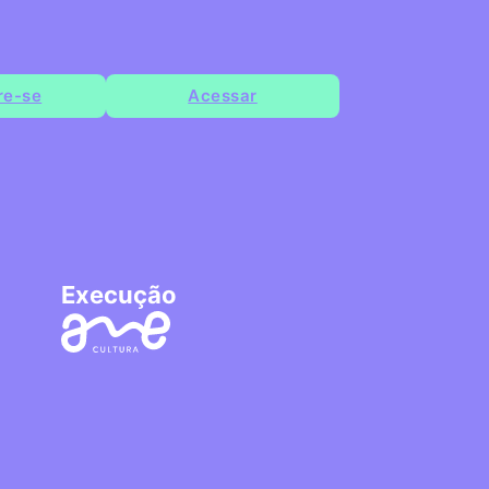
re-se
Acessar
Execução