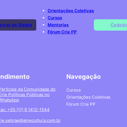
Orientações Coletivas
Cursos
ainel de Dados
Mentorias
Cadast
Fórum Crie PP
endimento
Navegação
Participe da Comunidade do
Cursos
Crie Políticas Públicas no
Orientações Coletivas
WhatsApp
Fórum Crie PP
ac: +55 (11) 9 1412-1544
rie.sebrae@amecultura.com.br