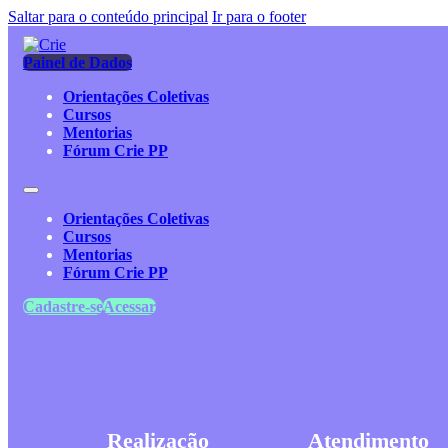
Saltar para o conteúdo principal
Ir para o footer
Painel de Dados
Orientações Coletivas
Cursos
Mentorias
Fórum Crie PP
Orientações Coletivas
Cursos
Mentorias
Fórum Crie PP
Cadastre-se
Acessar
Realização
Atendimento