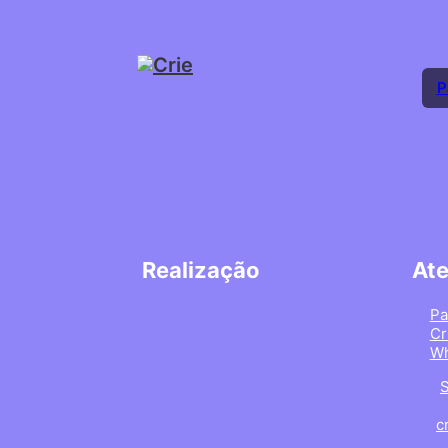
P
Realização
At
Pa
Cr
Wh
S
c