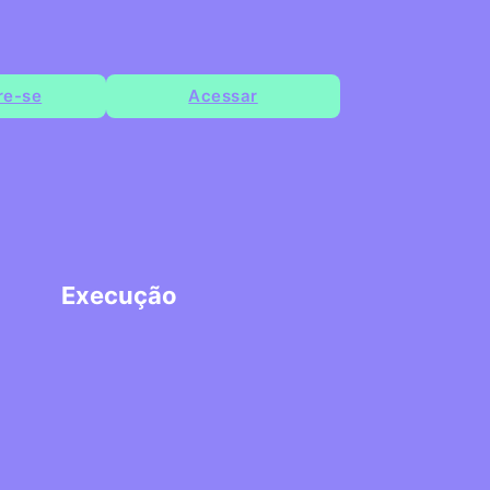
re-se
Acessar
Execução