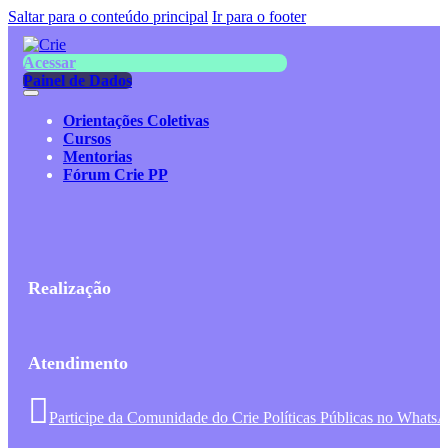
Saltar para o conteúdo principal
Ir para o footer
Acessar
Painel de Dados
Orientações Coletivas
Cursos
Mentorias
Fórum Crie PP
Realização
Atendimento
Participe da Comunidade do Crie Políticas Públicas no Whats