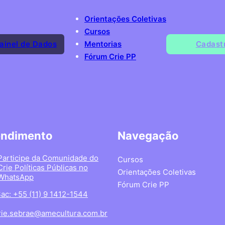
Orientações Coletivas
Cursos
ainel de Dados
Mentorias
Cadast
Fórum Crie PP
endimento
Navegação
Participe da Comunidade do
Cursos
Crie Políticas Públicas no
Orientações Coletivas
WhatsApp
Fórum Crie PP
ac: +55 (11) 9 1412-1544
rie.sebrae@amecultura.com.br