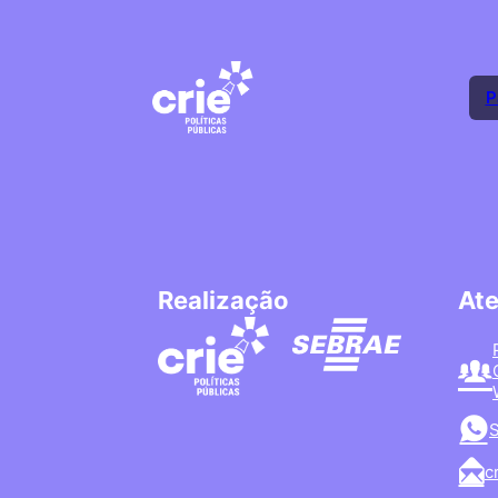
P
Realização
At
S
c