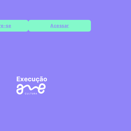
re-se
Acessar
Execução