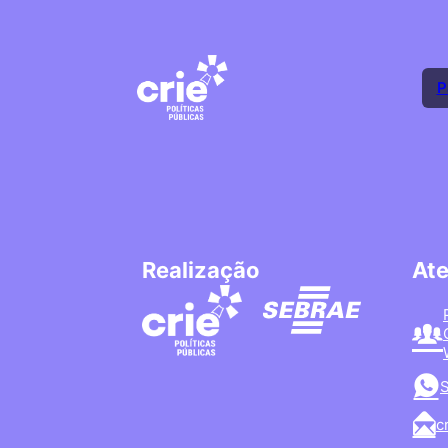
P
Realização
At
S
c