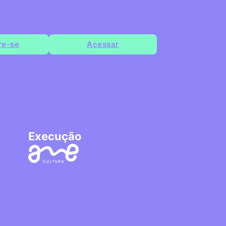
re-se
Acessar
Execução