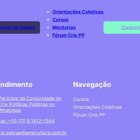
Orientações Coletivas
Cursos
ainel de Dados
Mentorias
Cadast
Fórum Crie PP
endimento
Navegação
Participe da Comunidade do
Cursos
Crie Políticas Públicas no
Orientações Coletivas
WhatsApp
Fórum Crie PP
ac: +55 (11) 9 1412-1544
rie.sebrae@amecultura.com.br