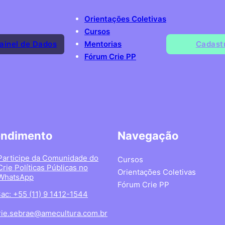
Orientações Coletivas
Cursos
ainel de Dados
Mentorias
Cadast
Fórum Crie PP
endimento
Navegação
Participe da Comunidade do
Cursos
Crie Políticas Públicas no
Orientações Coletivas
WhatsApp
Fórum Crie PP
ac: +55 (11) 9 1412-1544
rie.sebrae@amecultura.com.br