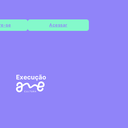
re-se
Acessar
Execução