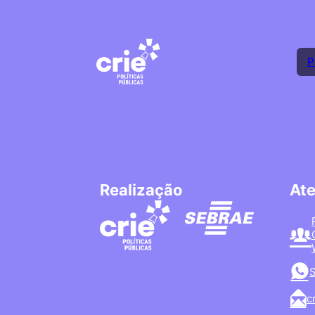
P
Realização
At
S
c